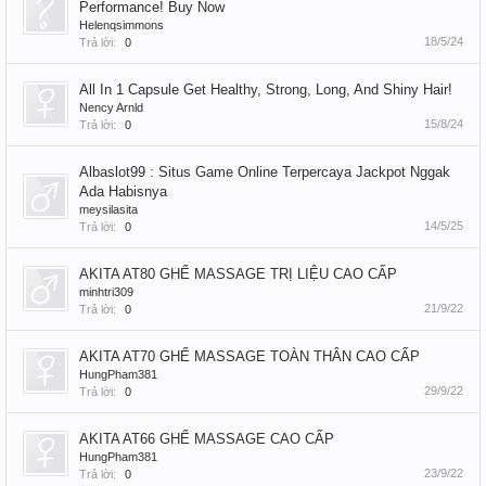
Performance! Buy Now
Helenqsimmons
18/5/24
Trả lời:
0
All In 1 Capsule Get Healthy, Strong, Long, And Shiny Hair!
Nency Arnld
15/8/24
Trả lời:
0
Albaslot99 : Situs Game Online Terpercaya Jackpot Nggak
Ada Habisnya
meysilasita
14/5/25
Trả lời:
0
AKITA AT80 GHẾ MASSAGE TRỊ LIỆU CAO CẤP
minhtri309
21/9/22
Trả lời:
0
AKITA AT70 GHẾ MASSAGE TOÀN THÂN CAO CẤP
HungPham381
29/9/22
Trả lời:
0
AKITA AT66 GHẾ MASSAGE CAO CẤP
HungPham381
23/9/22
Trả lời:
0