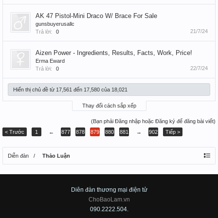
AK 47 Pistol-Mini Draco W/ Brace For Sale
gunsbuyerusallc
21/7/24
Trả lời:
0
Aizen Power - Ingredients, Results, Facts, Work, Price!
Erma Eward
22/7/24
Trả lời:
0
Hiển thị chủ đề từ 17,561 đến 17,580 của 18,021
Thay đổi cách sắp xếp
(Bạn phải Đăng nhập hoặc Đăng ký để đăng bài viết)
< Trước
1
←
877
878
879
880
881
→
902
Tiếp >
Diễn đàn
Thảo Luận
Diên đàn thương mại điện tử
ChoBaoLam.vn
090.2222.504.