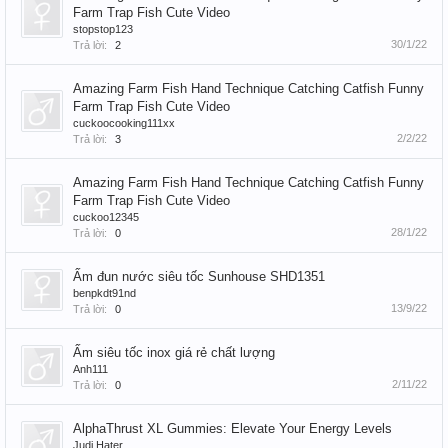
Farm Trap Fish Cute Video
stopstop123
30/1/22
Trả lời:
2
Amazing Farm Fish Hand Technique Catching Catfish Funny
Farm Trap Fish Cute Video
cuckoocooking111xx
2/2/22
Trả lời:
3
Amazing Farm Fish Hand Technique Catching Catfish Funny
Farm Trap Fish Cute Video
cuckoo12345
28/1/22
Trả lời:
0
Ấm đun nước siêu tốc Sunhouse SHD1351
benpkdt91nd
13/9/22
Trả lời:
0
Ấm siêu tốc inox giá rẻ chất lượng
Anh111
2/11/22
Trả lời:
0
AlphaThrust XL Gummies: Elevate Your Energy Levels
Judi Hater