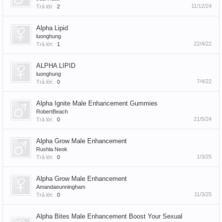
11/12/24
Trả lời:
2
Alpha Lipid
luonghung
22/4/22
Trả lời:
1
ALPHA LIPID
luonghung
7/4/22
Trả lời:
0
Alpha Ignite Male Enhancement Gummies
RobertBeach
21/5/24
Trả lời:
0
Alpha Grow Male Enhancement
Rushla Neok
1/3/25
Trả lời:
0
Alpha Grow Male Enhancement
Amandaeunningham
11/3/25
Trả lời:
0
Alpha Bites Male Enhancement Boost Your Sexual