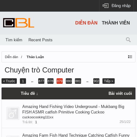
Đăng nhập
DIỄN ĐÀN
THÀNH VIÊN
Tìm kiếm
Recent Posts
Diễn đàn
Thảo Luận
Chuyện trò Computer
< Trước
1
←
877
878
879
880
881
→
902
Tiếp >
Tiêu đề ↓
Bài viết cuối
Amazing Hand Fishing Video Underground - Mukbang Big
FISH ASMR catfish Primitive Cooking Cuckoo
cuckoocooking111xx
25/1/22
Trả lời:
1
Amazing Farm Fish Hand Technique Catching Catfish Funny