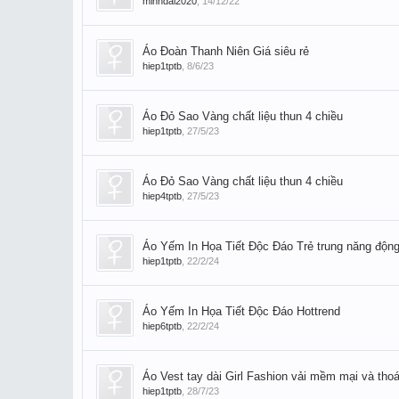
minhdai2020
,
14/12/22
Áo Đoàn Thanh Niên Giá siêu rẻ
hiep1tptb
,
8/6/23
Áo Đỏ Sao Vàng chất liệu thun 4 chiều
hiep1tptb
,
27/5/23
Áo Đỏ Sao Vàng chất liệu thun 4 chiều
hiep4tptb
,
27/5/23
Áo Yếm In Họa Tiết Độc Đáo Trẻ trung năng độn
hiep1tptb
,
22/2/24
Áo Yếm In Họa Tiết Độc Đáo Hottrend
hiep6tptb
,
22/2/24
Áo Vest tay dài Girl Fashion vải mềm mại và thoá
hiep1tptb
,
28/7/23