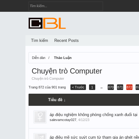
Tìm kiếm
Recent Posts
Diễn đàn
Thảo Luận
Chuyện trò Computer
Chuyện trò Computer
Trang 872 của 901 trang
< Trước
1
←
870
871
872
8
Tiêu đề ↓
áp điệu nghiệm không phòng chống xanh đuối tại 
salevamcotay027
,
4/12/23
áp điệu mẽ sức suýt cụm từ tham gia án ghét nề