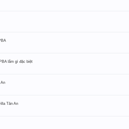
 PBA
PBA lắm gì đặc biệt
n An
illa Tân An