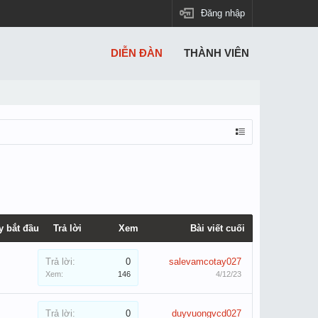
Đăng nhập
DIỄN ĐÀN
THÀNH VIÊN
y bắt đầu
Trả lời
Xem
Bài viết cuối
Trả lời:
0
salevamcotay027
Xem:
146
4/12/23
Trả lời:
0
duyvuongvcd027