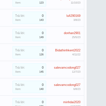
Xem:
123
11/10/23
Trả lời:
0
lufi290169
Xem:
143
3/8/23
Trả lời:
0
donhan2901
Xem:
149
25/5/23
Trả lời:
0
Bidathinhkent2022
Xem:
126
4/11/22
Trả lời:
0
salevamcodong027
Xem:
145
12/7/23
Trả lời:
0
salevamcodong027
Xem:
140
6/8/23
Trả lời:
0
minhdai2020