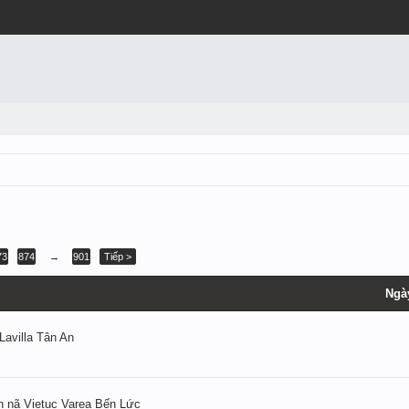
73
874
→
901
Tiếp >
Ngà
Lavilla Tân An
n nã Vietuc Varea Bến Lức