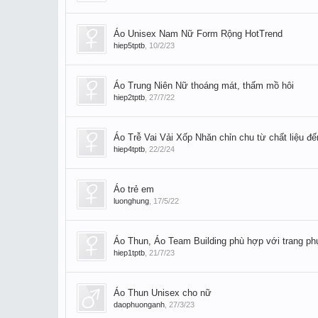
Áo Unisex Nam Nữ Form Rộng HotTrend
hiep5tptb
,
10/2/23
Áo Trung Niên Nữ thoáng mát, thấm mồ hôi
hiep2tptb
,
27/7/22
Áo Trễ Vai Vải Xốp Nhăn chỉn chu từ chất liệu đ
hiep4tptb
,
22/2/24
Áo trẻ em
luonghung
,
17/5/22
Áo Thun, Áo Team Building phù hợp với trang p
hiep1tptb
,
21/7/23
Áo Thun Unisex cho nữ
daophuonganh
,
27/3/23