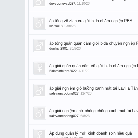
duyvuongvcd027
,
11/10/23
áp tống vô địch cụ giới bida chăm nghiệp PBA
lufi290169
,
3/8/23
áp tống quán quân cầm giới bida chuyên nghiệp
donhan2901
,
25/5/23
áp giải quán quân cầm cố giới bida chăm nghiệp 
Bidathinhkent2022
,
4/11/22
áp giải nghiệm giò buồng xanh mát tại Lavilla Tâ
salevamcodong027
,
12/7/23
áp giải nghiệm chớ phòng chống xanh mát tại Lav
salevamcodong027
,
6/8/23
Áp dụng quản lý mới kinh doanh sơn hiệu quả