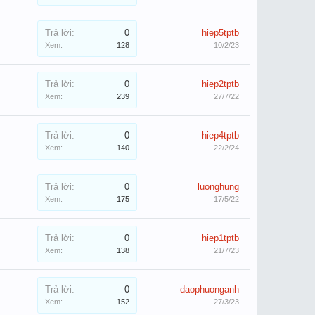
Trả lời:
0
hiep5tptb
Xem:
128
10/2/23
Trả lời:
0
hiep2tptb
Xem:
239
27/7/22
Trả lời:
0
hiep4tptb
Xem:
140
22/2/24
Trả lời:
0
luonghung
Xem:
175
17/5/22
Trả lời:
0
hiep1tptb
Xem:
138
21/7/23
Trả lời:
0
daophuonganh
Xem:
152
27/3/23