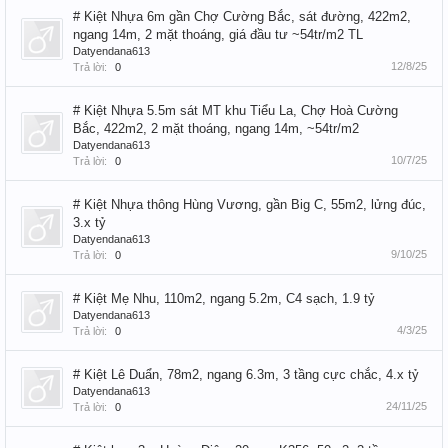
# Kiệt Nhựa 6m gần Chợ Cường Bắc, sát đường, 422m2,
ngang 14m, 2 mặt thoáng, giá đầu tư ~54tr/m2 TL
Datyendana613
12/8/25
Trả lời:
0
# Kiệt Nhựa 5.5m sát MT khu Tiểu La, Chợ Hoà Cường
Bắc, 422m2, 2 mặt thoáng, ngang 14m, ~54tr/m2
Datyendana613
10/7/25
Trả lời:
0
# Kiệt Nhựa thông Hùng Vương, gần Big C, 55m2, lửng đúc,
3.x tỷ
Datyendana613
9/10/25
Trả lời:
0
# Kiệt Mẹ Nhu, 110m2, ngang 5.2m, C4 sạch, 1.9 tỷ
Datyendana613
4/3/25
Trả lời:
0
# Kiệt Lê Duẩn, 78m2, ngang 6.3m, 3 tầng cực chắc, 4.x tỷ
Datyendana613
24/11/25
Trả lời:
0