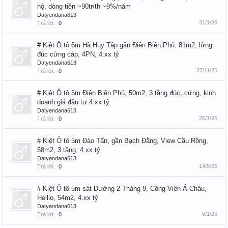
hộ, dòng tiền ~90tr/th ~9%/năm
Datyendana613
31/1/26
Trả lời:
0
# Kiệt Ô tô 6m Hà Huy Tập gần Điện Biên Phủ, 81m2, lửng
đúc cứng cáp, 4PN, 4.xx tỷ
Datyendana613
27/11/25
Trả lời:
0
# Kiệt Ô tô 5m Điện Biên Phủ, 50m2, 3 tầng đúc, cứng, kinh
doanh giá đầu tư 4.xx tỷ
Datyendana613
26/1/26
Trả lời:
0
# Kiệt Ô tô 5m Đào Tấn, gần Bạch Đằng, View Cầu Rồng,
58m2, 3 tầng, 4.xx tỷ
Datyendana613
14/8/25
Trả lời:
0
# Kiệt Ô tô 5m sát Đường 2 Tháng 9, Công Viên Á Châu,
Hellio, 54m2, 4.xx tỷ
Datyendana613
6/1/26
Trả lời:
0