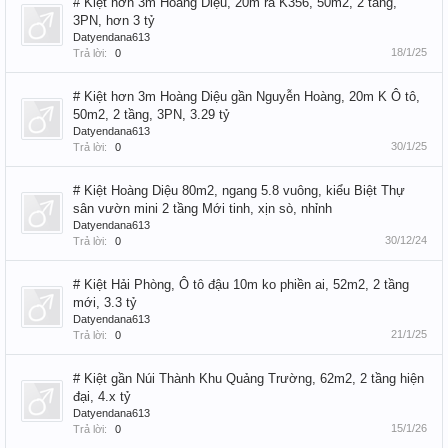
# Kiệt hơn 3m Hoàng Diệu, 20m ra K356, 50m2, 2 tầng,
3PN, hơn 3 tỷ
Datyendana613
18/1/25
Trả lời:
0
# Kiệt hơn 3m Hoàng Diệu gần Nguyễn Hoàng, 20m K Ô tô,
50m2, 2 tầng, 3PN, 3.29 tỷ
Datyendana613
30/1/25
Trả lời:
0
# Kiệt Hoàng Diệu 80m2, ngang 5.8 vuông, kiểu Biệt Thự
sân vườn mini 2 tầng Mới tinh, xịn sò, nhỉnh
Datyendana613
30/12/24
Trả lời:
0
# Kiệt Hải Phòng, Ô tô đậu 10m ko phiền ai, 52m2, 2 tầng
mới, 3.3 tỷ
Datyendana613
21/1/25
Trả lời:
0
# Kiệt gần Núi Thành Khu Quảng Trường, 62m2, 2 tầng hiện
đại, 4.x tỷ
Datyendana613
15/1/26
Trả lời:
0