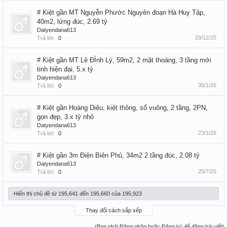
# Kiệt gần MT Nguyễn Phước Nguyên đoạn Hà Huy Tập,
40m2, lửng đúc, 2.69 tỷ
Datyendana613
29/12/25
Trả lời:
0
# Kiệt gần MT Lê ĐÌnh Lý, 59m2, 2 mặt thoáng, 3 tầng mới
tinh hiện đại, 5.x tỷ
Datyendana613
30/1/26
Trả lời:
0
# Kiệt gần Hoàng Diệu, kiệt thông, sổ vuông, 2 tầng, 2PN,
gọn đẹp, 3.x tỷ nhỏ
Datyendana613
23/1/26
Trả lời:
0
# Kiệt gần 3m Điện Biên Phủ, 34m2 2 tầng đúc, 2.08 tỷ
Datyendana613
25/7/25
Trả lời:
0
Hiển thị chủ đề từ 195,641 đến 195,660 của 195,923
Thay đổi cách sắp xếp
(Bạn phải Đăng nhập hoặc Đăng ký để đăng bài viết)