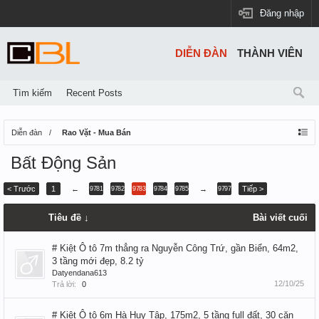
Đăng nhập
DIỄN ĐÀN
THÀNH VIÊN
Tìm kiếm
Recent Posts
Diễn đàn
Rao Vặt - Mua Bán
Bất Động Sản
< Trước
1
←
→
Tiếp >
9781
9782
9783
9784
9785
9797
Tiêu đề ↓
Bài viết cuối
# Kiệt Ô tô 7m thẳng ra Nguyễn Công Trứ, gần Biển, 64m2,
3 tầng mới đẹp, 8.2 tỷ
Datyendana613
12/10/25
Trả lời:
0
# Kiệt Ô tô 6m Hà Huy Tập, 175m2, 5 tầng full đất, 30 căn